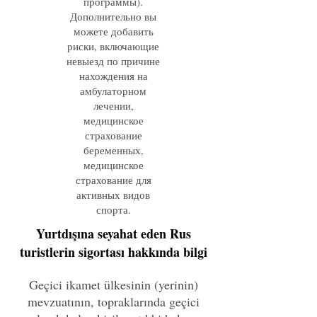
программы).
Дополнительно вы
можете добавить
риски, включающие
невыезд по причине
нахождения на
амбулаторном
лечении,
медицинское
страхование
беременных,
медицинское
страхование для
активных видов
спорта.
Yurtdışına seyahat eden Rus
turistlerin sigortası hakkında bilgi
Geçici ikamet ülkesinin (yerinin)
mevzuatının, topraklarında geçici