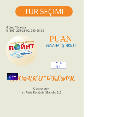
TUR SEÇİMİ
Görev Yöneticisi
8 (391) 295-15-00
,
240-98-93
PUAN
SEYAHAT ŞİRKETİ
ME
NU
SICAK TURLAR
Krasnoyarsk,
st. Paris Komünü, 39a, ofis 316