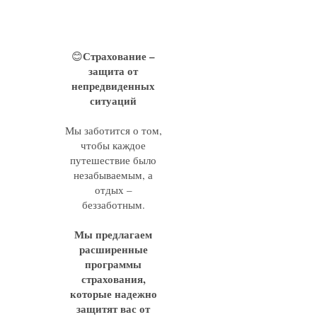
Страхование –
😊
защита от
непредвиденных
ситуаций
Мы заботится о том,
чтобы каждое
путешествие было
незабываемым, а
отдых –
беззаботным.
Мы предлагаем
расширенные
программы
страхования,
которые надежно
защитят вас от