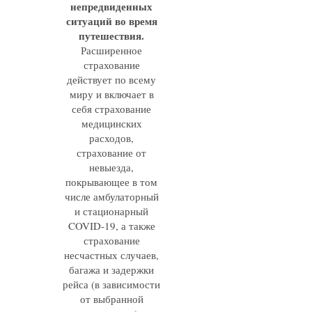
непредвиденных
ситуаций во время
путешествия.
Расширенное
страхование
действует по всему
миру и включает в
себя страхование
медицинских
расходов,
страхование от
невыезда,
покрывающее в том
числе амбулаторный
и стационарный
COVID-19, а также
страхование
несчастных случаев,
багажа и задержки
рейса (в зависимости
от выбранной