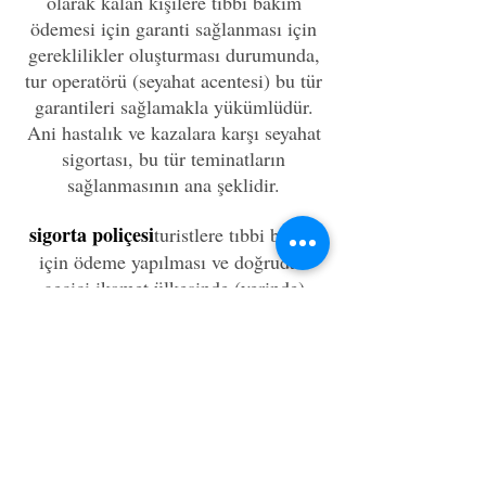
olarak kalan kişilere tıbbi bakım
ödemesi için garanti sağlanması için
gereklilikler oluşturması durumunda,
tur operatörü (seyahat acentesi) bu tür
garantileri sağlamakla yükümlüdür.
Ani hastalık ve kazalara karşı seyahat
sigortası, bu tür teminatların
sağlanmasının ana şeklidir.
sigorta poliçesi
turistlere tıbbi bakım
için ödeme yapılması ve doğrudan
geçici ikamet ülkesinde (yerinde)
sigortalı bir olay olması durumunda
masraflarının geri ödenmesi
sağlanmalıdır.
Sigorta poliçesi, Rusça ve geçici
ikamet ülkesinin devlet dilinde
düzenlenir. Turistin talebi üzerine tur
operatörü (seyahat acentesi), seyahatle