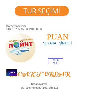
TUR SEÇİMİ
Görev Yöneticisi
8 (391) 295-15-00
,
240-98-93
PUAN
SEYAHAT ŞİRKETİ
ME
NU
SICAK TURLAR
Krasnoyarsk,
st. Paris Komünü, 39a, ofis 316