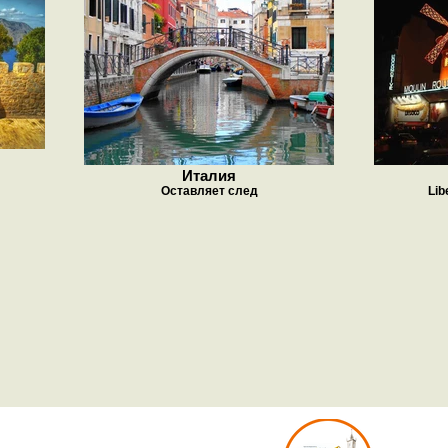
Италия
Оставляет след
Libe