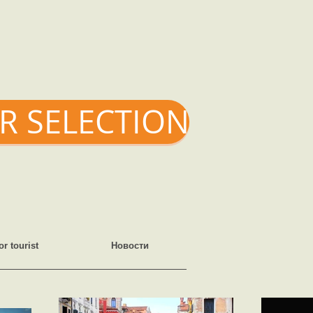
R SELECTION
or tourist
Новости