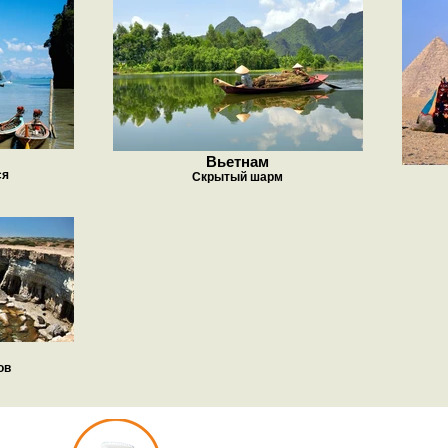
Вьетнам
ся
Скрытый шарм
ов