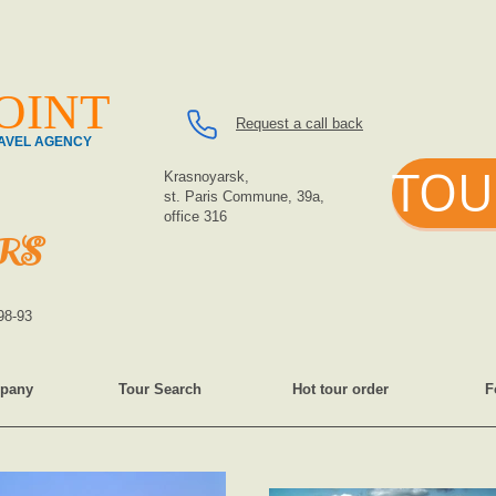
OINT
Request a call back
AVEL AGENCY
TOU
Krasnoyarsk,
st. Paris Commune, 39a,
office 316
RS
98-93
pany
Tour Search
Hot tour order
F