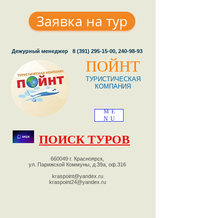
Заявка на тур
Дежурный менеджер
8 (391) 295-15-00
,
240-98-93
ПОЙНТ
ТУРИСТИЧЕСКАЯ
КОМПАНИЯ
ME
NU
ПОИСК ТУРОВ
660049 г. Красноярск,
ул. Парижской Коммуны, д.39а, оф.316
kraspoint@yandex.ru
kraspoint24@yandex.ru