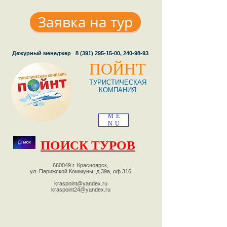
Заявка на тур
Дежурный менеджер
8 (391) 295-15-00
,
240-98-93
ПОЙНТ
ТУРИСТИЧЕСКАЯ
КОМПАНИЯ
ME
NU
ПОИСК ТУРОВ
660049 г. Красноярск,
ул. Парижской Коммуны, д.39а, оф.316
kraspoint@yandex.ru
kraspoint24@yandex.ru