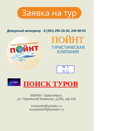
Заявка на тур
Дежурный менеджер
8 (391) 295-15-00
,
240-98-93
ПОЙНТ
ТУРИСТИЧЕСКАЯ
КОМПАНИЯ
ME
NU
ПОИСК ТУРОВ
660049 г. Красноярск,
ул. Парижской Коммуны, д.39а, оф.316
kraspoint@yandex.ru
kraspoint24@yandex.ru